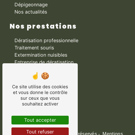
Dépigeonnage
Nos actualités
Nos prestations
Dératisation professionnelle
Traitement souris
Extermination nuisibles
Entreprise de dératisation
Désinsectisation
Traitement cafards
Solution contre les insectes
Ce site utilise des cookies
Traitement fourmis
et vous donne le contrôle
sur ceux que vous
Expert anti-nuisibles
souhaitez activer
Traitement punaises de lit
Traitement pigeons
Tout accepter
Tout refuser
©
Vistalid
- 2026 - Tous droits réservés -
Mentions