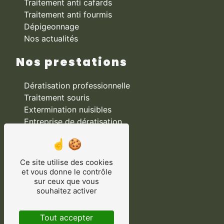
Traitement anti cafards
Traitement anti fourmis
Dépigeonnage
Nos actualités
Nos prestations
Dératisation professionnelle
Traitement souris
Extermination nuisibles
Entreprise de dératisation
Désinsectisation
Traitement cafards
Solution contre les insectes
Ce site utilise des cookies
Traitement fourmis
et vous donne le contrôle
sur ceux que vous
Expert anti-nuisibles
souhaitez activer
Traitement punaises de lit
Traitement pigeons
Tout accepter