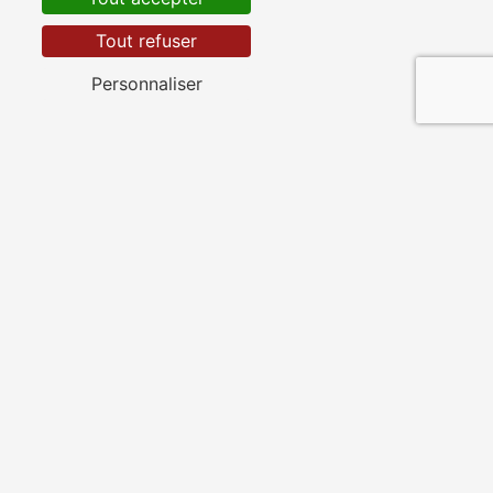
Tout refuser
Personnaliser
Toulon
La Seyne-sur-Mer
Six-Fours-les-Plages