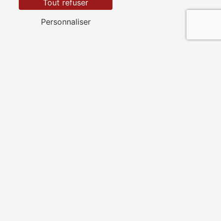
Tout refuser
Personnaliser
Saint-Cyr-sur-Mer
Toulon
La Seyne-sur-Mer