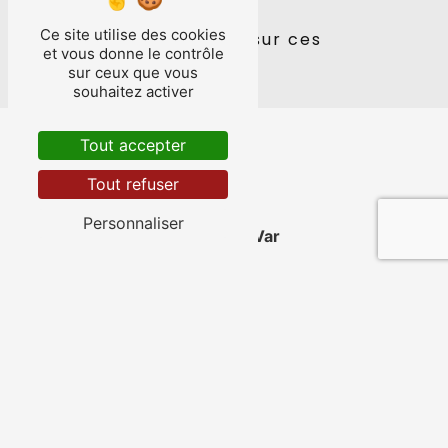
Ce site utilise des cookies
Nos interventions sur ces
et vous donne le contrôle
villes
sur ceux que vous
souhaitez activer
Tout accepter
Tout refuser
Personnaliser
La Valette-du-Var
Saint-Cyr-sur-Mer